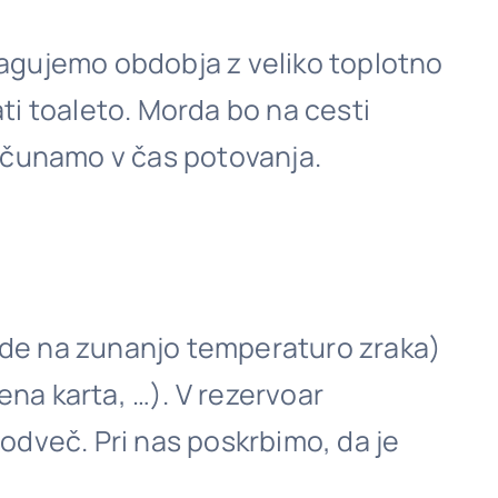
emagujemo obdobja z veliko toplotno
ti toaleto. Morda bo na cesti
računamo v čas potovanja.
ede na zunanjo temperaturo zraka)
na karta, …). V rezervoar
b odveč. Pri nas poskrbimo, da je