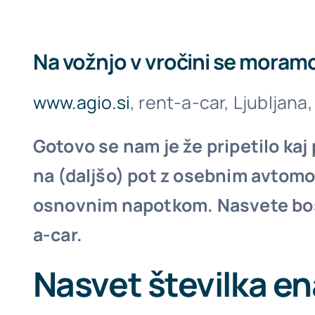
Na vožnjo v vročini se moramo
www.agio.si
, rent-a-car, Ljubljana,
Gotovo se nam je že pripetilo ka
na (daljšo) pot z osebnim avtomo
osnovnim napotkom. Nasvete boste 
a-car.
Nasvet številka e