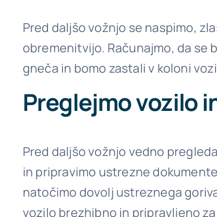
Pred daljšo vožnjo se naspimo, zlas
obremenitvijo. Računajmo, da se bo
gneča in bomo zastali v koloni vo
Preglejmo vozilo in
Pred daljšo vožnjo vedno pregled
in pripravimo ustrezne dokumente 
natočimo dovolj ustreznega goriva. 
vozilo brezhibno in pripravljeno za 