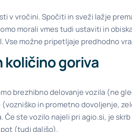
ti v vročini. Spočiti in sveži lažje pr
mo morali vmes tudi ustaviti in obiska
zil. Vse možne pripetljaje predhodno v
 količino goriva
amo brezhibno delovanje vozila (ne gl
(vozniško in prometno dovoljenje, zele
Če ste vozilo najeli pri agio.si, je skr
pot (tudi daljšo).