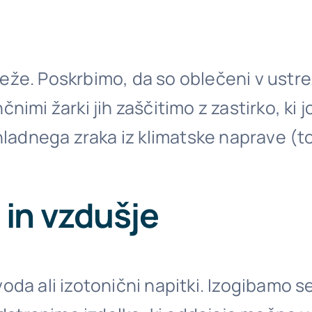
že. Poskrbimo, da so oblečeni v ustrez
nimi žarki jih zaščitimo z zastirko, ki
dnega zraka iz klimatske naprave (to 
 in vzdušje
oda ali izotonični napitki. Izogibamo s