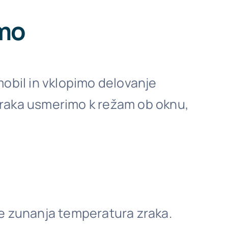
imo
mobil in vklopimo delovanje
zraka usmerimo k režam ob oknu,
je zunanja temperatura zraka.