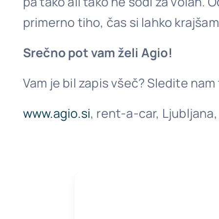
pa tako ali tako ne sodi za volan. 
primerno tiho, čas si lahko krajša
Srečno pot vam želi Agio!
Vam je bil zapis všeč? Sledite nam
www.agio.si
, rent-a-car, Ljubljana,