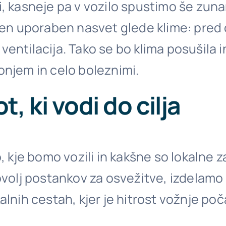
i, kasneje pa v vozilo spustimo še zun
e en uporaben nasvet glede klime: pred
ventilacija. Tako se bo klima posušila 
onjem in celo boleznimi.
 ki vodi do cilja
kje bomo vozili in kakšne so lokalne z
ovolj postankov za osvežitve, izdelamo 
kalnih cestah, kjer je hitrost vožnje p