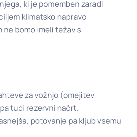
anjega, ki je pomemben zaradi
 ciljem klimatsko napravo
in ne bomo imeli težav s
ahteve za vožnjo (omejitev
pa tudi rezervni načrt,
očasnejša, potovanje pa kljub vsemu