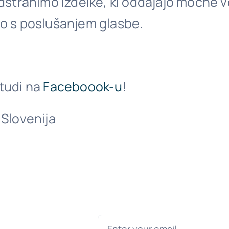
Odstranimo izdelke, ki oddajajo močne v
mo s poslušanjem glasbe.
 tudi na
Faceboook-u
!
 Slovenija