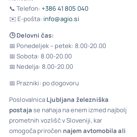
📞 Telefon:
+386 41 805 040
✉️ E-pošta:
info@agio.si
Kontakt
🕒 Delovni čas:
📅 Ponedeljek – petek: 8.00-20.00
📅 Sobota: 8.00-20.00
📅 Nedelja: 8.00-20.00
📅 Prazniki: po dogovoru
Poslovalnica
Ljubljana železniška
postaja
se nahaja na enem izmed najbolj
prometnih vozlišč v Sloveniji, kar
omogoča priročen
najem avtomobila ali