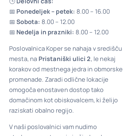
🕒
Delovni čas:
📅
Ponedeljek – petek:
8.00 – 16.00
Kontakt
📅
Sobota:
8.00 – 12.00
📅
Nedelja in prazniki:
8.00 – 12.00
Poslovalnica Koper se nahaja v središču
mesta, na
Pristaniški ulici 2
, le nekaj
korakov od mestnega jedra in obmorske
promenade. Zaradi odlične lokacije
omogoča enostaven dostop tako
domačinom kot obiskovalcem, ki želijo
raziskati obalno regijo.
V naši poslovalnici vam nudimo