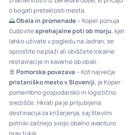
znamenitosti iz beneške dobe, ki pričajo
o bogati preteklosti mesta.
🌅
Obala in promenade
– Koper ponuja
čudovite
sprehajalne poti ob morju
, kjer
lahko uživate v pogledu na Jadran, se
sprostite na plaži ali obiščete lokalne
restavracije in kavarne ob obali.
🚢
Pomorska povezava
– Kot največje
pristaniško mesto v Sloveniji
, je Koper
pomembno gospodarsko in logistično
središče. Hkrati pa je priljubljena
destinacija za križarjenja, saj številni
potniki začnejo svojo obalno avanturo
prav tukaj.