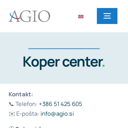
Skip
to
Toggl
content
Navig
Domov
________________
Koper center
.
Najem vozil
Lokacije poslovalnic
Kontakt:
📞 Telefon:
+386 51 425 605
Pogosta vprašanja
✉️ E-pošta:
info@agio.si
Novice