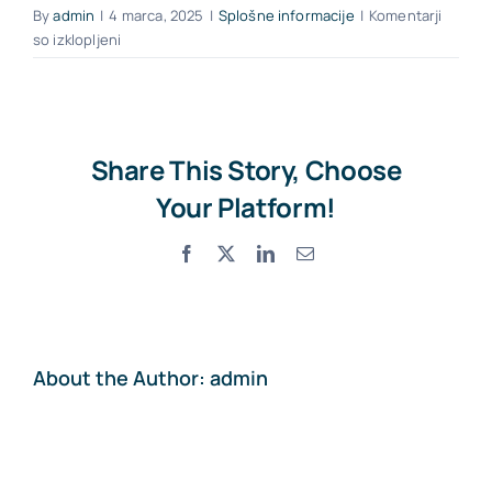
By
admin
|
4 marca, 2025
|
Splošne informacije
|
Komentarji
za
so izklopljeni
Kaj
Kontakt
storiti,
če
izgubim
ključe
Share This Story, Choose
vozila?
Your Platform!
Facebook
X
LinkedIn
Email
About the Author:
admin