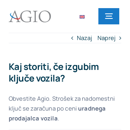
Skip
to
Toggl
content
Navig
Nazaj
Naprej
Domov
Najem vozil
Kaj storiti, če izgubim
ključe vozila?
Lokacije poslovalnic
Obvestite Agio. Strošek za nadomestni
Pogosta vprašanja
ključ se zaračuna po ceni
uradnega
prodajalca vozila
.
Novice