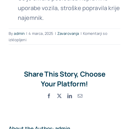
uporabe vozila, stroške popravila krije
najemnik.
Kontakt
By
admin
|
4 marca, 2025
|
Zavarovanja
|
Komentarji so
za
izklopljeni
Kaj
storiti,
če
imam
okvaro
Share This Story, Choose
na
Your Platform!
vozilu?
Facebook
X
LinkedIn
Email
About the Author:
admin