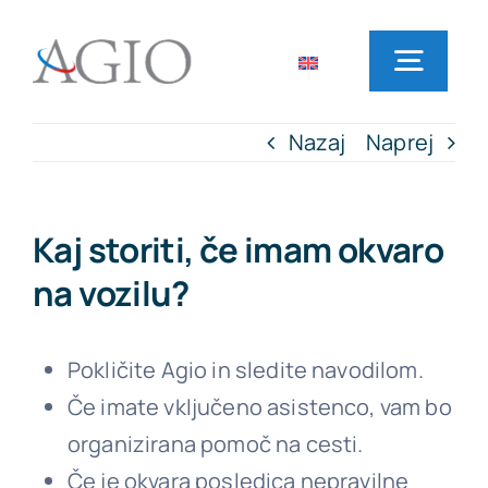
Skip
to
Toggl
content
Navig
Nazaj
Naprej
Domov
Najem vozil
Kaj storiti, če imam okvaro
na vozilu?
Lokacije poslovalnic
Pokličite Agio in sledite navodilom.
Pogosta vprašanja
Če imate vključeno asistenco, vam bo
organizirana pomoč na cesti.
Novice
Če je okvara posledica nepravilne