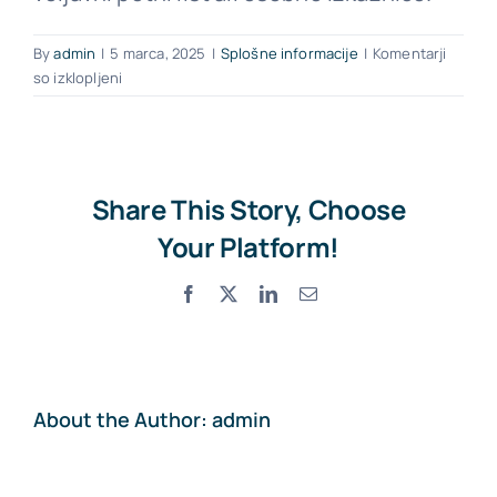
By
admin
|
5 marca, 2025
|
Splošne informacije
|
Komentarji
Kontakt
za
so izklopljeni
Ali
lahko
tujci
najamejo
vozilo?
Share This Story, Choose
Your Platform!
Facebook
X
LinkedIn
Email
About the Author:
admin