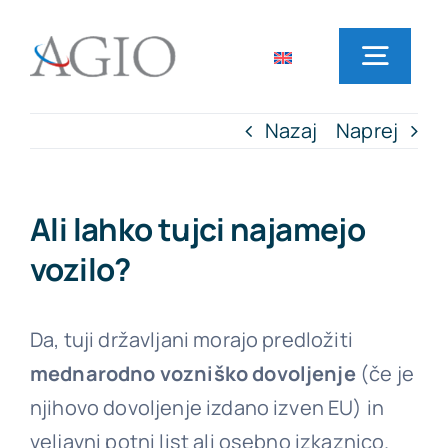
Skip
to
Toggl
content
Navig
Nazaj
Naprej
Domov
Najem vozil
Ali lahko tujci najamejo
vozilo?
Lokacije poslovalnic
Da, tuji državljani morajo predložiti
Pogosta vprašanja
mednarodno vozniško dovoljenje
(če je
njihovo dovoljenje izdano izven EU) in
Novice
veljavni potni list ali osebno izkaznico.